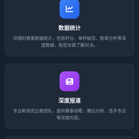
数据统计
详细的赛事数据统计，包括杆分、单杆破百、胜率分析等深
度数据，助您全面了解对决。
深度报道
专业斯诺克记者团队，提供赛事前瞻、赛后分析、选手专访
等深度内容。