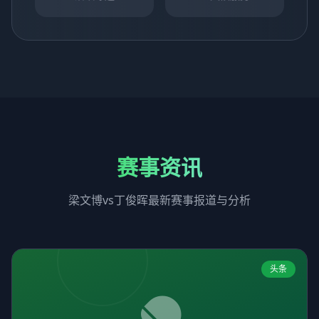
赛事资讯
梁文博vs丁俊晖最新赛事报道与分析
头条