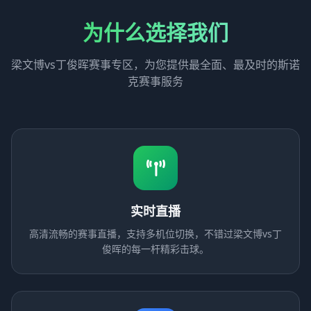
为什么选择我们
梁文博vs丁俊晖赛事专区，为您提供最全面、最及时的斯诺
克赛事服务
实时直播
高清流畅的赛事直播，支持多机位切换，不错过梁文博vs丁
俊晖的每一杆精彩击球。