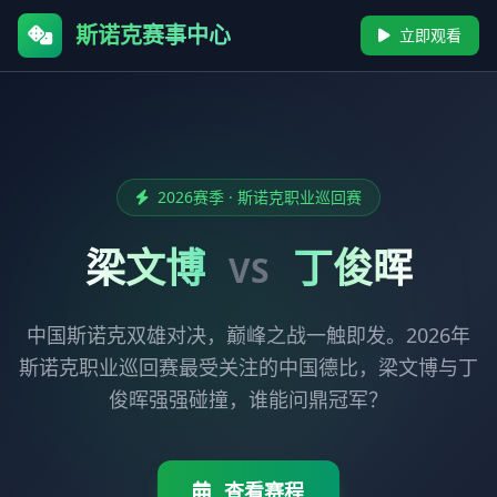
斯诺克赛事中心
立即观看
2026赛季 · 斯诺克职业巡回赛
梁文博
丁俊晖
VS
中国斯诺克双雄对决，巅峰之战一触即发。2026年
斯诺克职业巡回赛最受关注的中国德比，梁文博与丁
俊晖强强碰撞，谁能问鼎冠军？
查看赛程