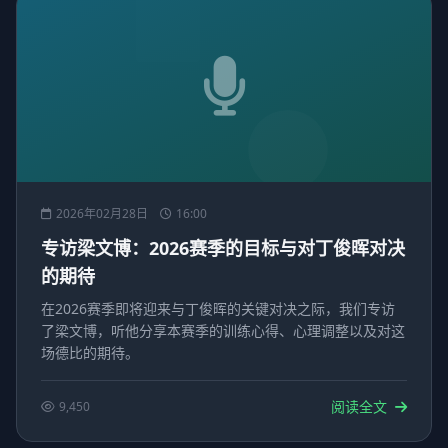
2026年02月28日
16:00
专访梁文博：2026赛季的目标与对丁俊晖对决
的期待
在2026赛季即将迎来与丁俊晖的关键对决之际，我们专访
了梁文博，听他分享本赛季的训练心得、心理调整以及对这
场德比的期待。
阅读全文
9,450