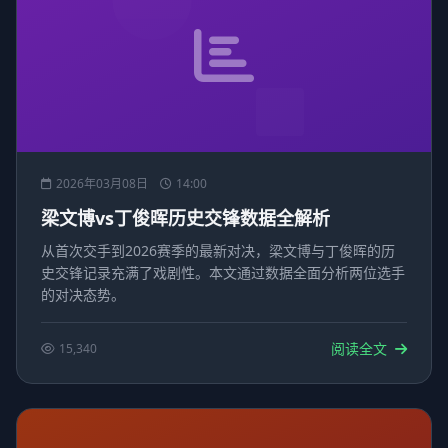
2026年03月08日
14:00
梁文博vs丁俊晖历史交锋数据全解析
从首次交手到2026赛季的最新对决，梁文博与丁俊晖的历
史交锋记录充满了戏剧性。本文通过数据全面分析两位选手
的对决态势。
阅读全文
15,340